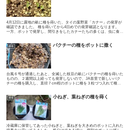
4月12日に露地の畝に種を蒔いた、タイの葉野菜「カナー」の発芽が
確認できました。 種を蒔いてから4日めでの発芽確認となります。
一方、ポットで発芽し、間引きをしたカナーたちの多くは、虫に食わ
れたりして枯れてしまいました。
パクチーの種をポットに撒く
播種
台風６号が通過したあと、全滅した枝豆の畝にパクチーの種を蒔いた
ものの、２週間以上経っても発芽しないので、JA首里で新しいパク
チーの種を購入し、直径７cm程のポットに種を３粒づつ入れて種ま
きをしました。 我が家では料理に欠かせないパクチーです...
小ねぎ、葉ねぎの種を蒔く
播種
冷蔵庫に保管してあった小ねぎと、葉ねぎを大きめのポットに入れた