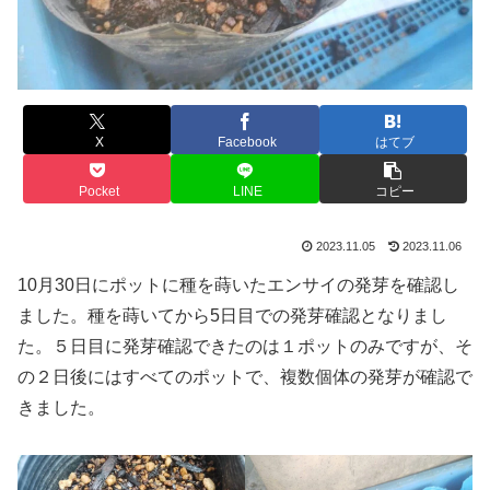
X
Facebook
はてブ
Pocket
LINE
コピー
2023.11.05
2023.11.06
10月30日にポットに種を蒔いたエンサイの発芽を確認し
ました。種を蒔いてから5日目での発芽確認となりまし
た。５日目に発芽確認できたのは１ポットのみですが、そ
の２日後にはすべてのポットで、複数個体の発芽が確認で
きました。