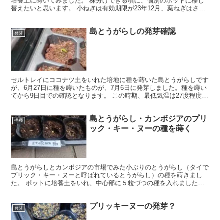
培養土に蒔いてみました。 株分けできる頃に、個別のポットに移し
替えたいと思います。 小ねぎは有効期限が23年12月、葉ねぎはさら
に１年前の 22年12月となっています。果たして発...
島とうがらしの発芽確認
発芽
セルトレイにココナツ土をいれた培地に種を蒔いた島とうがらしです
が、6月27日に種を蒔いたものが、7月6日に発芽しました。種を蒔い
てから9日目での確認となります。 この時期、最低気温は27度程度、
最高気温は35度にもなります。１日に３～４時間...
島とうがらし・カンボジアのプリ
播種
ック・キー・ヌーの種を蒔く
島とうがらしとカンボジアの市場でみた小ぶりのとうがらし（タイで
プリック・キー・ヌーと呼ばれているとうがらし）の種を蒔きまし
た。 ポットに培養土をいれ、中心部に５粒づつの種を入れました。
それぞれ、１２ポットずつです。
プリッキーヌーの発芽？
発芽