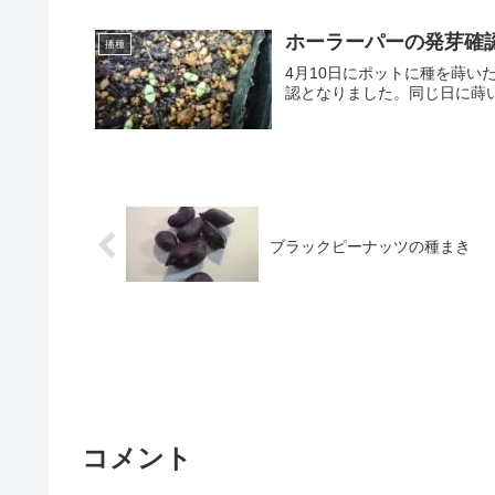
ホーラーパーの発芽確
播種
4月10日にポットに種を蒔い
認となりました。同じ日に蒔
ブラックピーナッツの種まき
コメント