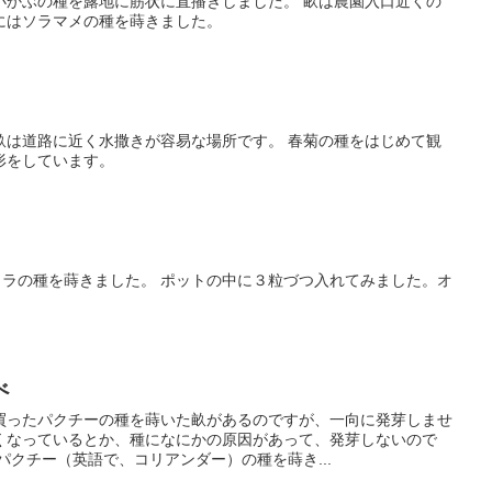
小かぶの種を露地に筋状に直播きしました。 畝は農園入口近くの
にはソラマメの種を蒔きました。
畝は道路に近く水撒きが容易な場所です。 春菊の種をはじめて観
形をしています。
クラの種を蒔きました。 ポットの中に３粒づつ入れてみました。オ
。
べ
買ったパクチーの種を蒔いた畝があるのですが、一向に発芽しませ
くなっているとか、種になにかの原因があって、発芽しないので
パクチー（英語で、コリアンダー）の種を蒔き...