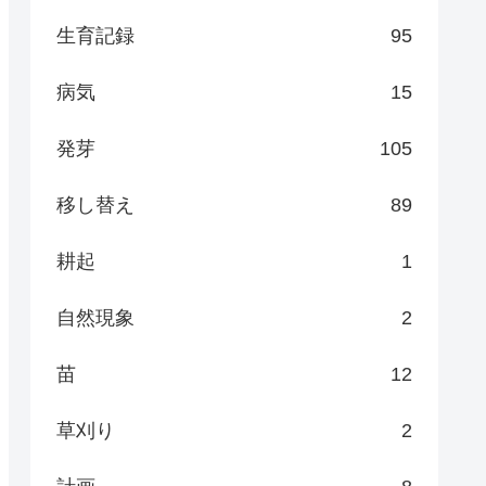
生育記録
95
病気
15
発芽
105
移し替え
89
耕起
1
自然現象
2
苗
12
草刈り
2