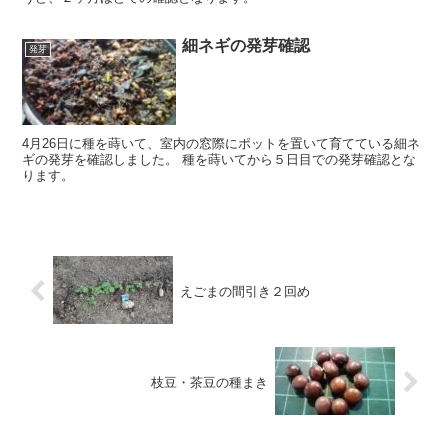
細ネギの発芽確認
発芽
4月26日に種を蒔いて、室内の窓際にポットを置いて育てている細ネ
ギの発芽を確認しました。 種を蒔いてから５日目での発芽確認とな
ります。
えごまの間引き２回め
枝豆・茶豆の種まき