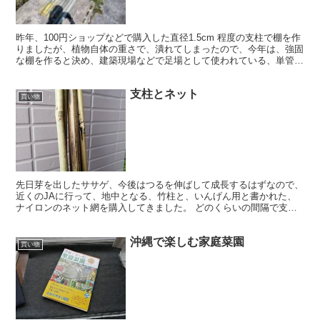
昨年、100円ショップなどで購入した直径1.5cm 程度の支柱で棚を作
りましたが、植物自体の重さで、潰れてしまったので、今年は、強固
な棚を作ると決め、建築現場などで足場として使われている、単管パ
イプで作ることにしました。 メイクマン等で１ｍ...
支柱とネット
買い物
先日芽を出したササゲ、今後はつるを伸ばして成長するはずなので、
近くのJAに行って、地中となる、竹柱と、いんげん用と書かれた、
ナイロンのネット網を購入してきました。 どのくらいの間隔で支柱
を作ればいいのか、JAの方に聞いたら、とりあえずは1m...
沖縄で楽しむ家庭菜園
買い物