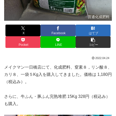
普通化成肥料
X
Facebook
はてブ
Pocket
LINE
コピー
2022.04.24
メイクマン一日橋店にて、化成肥料、窒素８，リン酸８、
カリ８、一袋５Kg入を購入してきました。価格は 1,180円
（税込み）。
さらに、牛ふん・豚ふん完熟堆肥 15Kg 328円（税込み）
も購入。