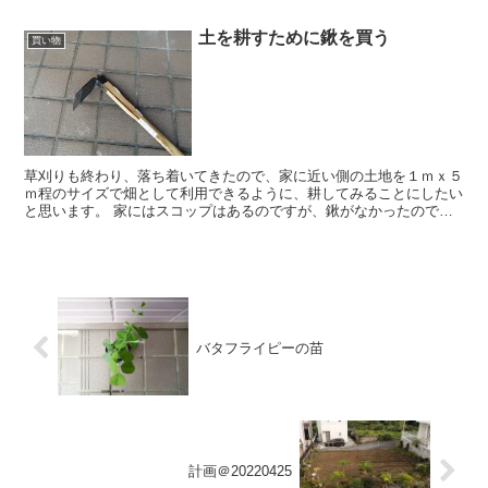
径16mm ｘ 長さ210cm です。 これが、1...
土を耕すために鍬を買う
買い物
草刈りも終わり、落ち着いてきたので、家に近い側の土地を１ｍｘ５
ｍ程のサイズで畑として利用できるように、耕してみることにしたい
と思います。 家にはスコップはあるのですが、鍬がなかったので、
メイクマンまで行ってきました。 少し小さいかとも思いま...
バタフライピーの苗
計画＠20220425