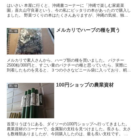
はいさい 本屋に行くと、沖縄書コーナーに「沖縄で楽しむ家庭菜
園」喜久山守良著という、今の私にピッタリの本があったので購入し
ました。 野菜づくりの本はたくさんありますが、沖縄の気候、独特
の野菜については記載されていないのがほとんどなので、バイ...
メルカリでハーブの種を買う
買い物
メルカリで素人さんから、ハーブ類の種を買いました。 パクチー
2500粒/300円と、すごい量のパクチーの種と思っていたら、実際に
到着したものを見ると、３つの小さなビニール袋に入っており、籾殻
も結構はいっている。重さは21ｇ。本当に2500...
100円ショップの農業資材
買い物
首里りうぼうにある、ダイソーの100円ショップへ行ってきました。
農業資材のコーナーで、金属製の支柱を見つけました。長さも、太さ
も数種類ありましたが、今回購入したのは、最も長い支柱です。 直