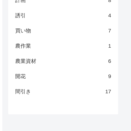
計画
8
誘引
4
買い物
7
農作業
1
農業資材
6
開花
9
間引き
17