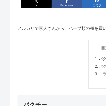
X
Facebook
はてブ
メルカリで素人さんから、ハーブ類の種を買
目
パ
パ
ニ
パクチー