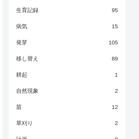
生育記録
95
病気
15
発芽
105
移し替え
89
耕起
1
自然現象
2
苗
12
草刈り
2