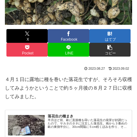
X
Facebook
はてブ
Pocket
LINE
コピー
2023.08.27
2023.09.02
４月１日に露地に種を巻いた落花生ですが、そろそろ収穫
してみようかということで約５ヶ月後の８月２７日に収穫
してみました。
落花生の種まき
半月ほど前、畝に直接種を蒔いた落花生の発芽が好調だっ
たので、サカタのタネに注文した落花生。南から３番めの
畝の東側半分に、30cm間隔に５cm程くぼみを作り、そこ
に３粒づつ種をまき、培養土をかけておきました。 種は
30数粒ほどしかなく、1１ヶ...