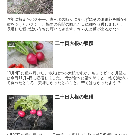
昨年に植えたパクチー、食べ頃の時期に食べずにそのまま花を咲かせ
種をつけたパクチー。梅雨の合間の晴れた日に種を収穫しました。
収穫した種は近いうちに蒔いてみます。ちゃんと芽が出るかな？
二十日大根の収穫
収穫
10月4日に種を蒔いた、赤丸はつか大根ですが、ちょうど１ヶ月経っ
た今日11月4日に収穫しました。 母が食べた話を聞くと、軽く湯がい
て食べたところ、美味しかったとのこと。苦くはなかったようで
す。 早速後で試してみます。
二十日大根の収穫
収穫