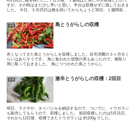
4月26日に種を蒔いた二十日大根、１週間ほど前に半分収穫したので
すが、その時はまだ少し早いと思い、半分は収穫せずに残しておきま
した。 今日、５月25日は種を蒔いてからちょうど30日。１週間前に
収穫した二十日大根よりも、２～３周り大きくなって...
島とうがらしの収穫
収穫
赤くなってきた島とうがらしを収穫しました。自宅消費の３ヶ月分く
らいはありそうです。 鳥に食われた状態の実もあったので、種取り
用に取っておきました。 鳥につつかれた島とうがらし
激辛とうがらしの収穫：2回目
収穫
明日、ラクサや、タイバジルを納品するので、ついでに、トウガラシ
も販売してもらうので、収穫しました。 前回収穫したのは5月31日、
それから12日後、収穫できたトウガラシは 約100g でした。